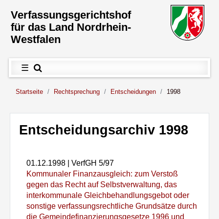
Direkt zum Inhalt
Verfassungs­gerichtshof
für das Land Nordrhein-
Westfalen
Hauptnavigation
Menü
☰
Sie sind hier:
Startseite
Rechtsprechung
Entscheidungen
1998
Inhalt
Entscheidungsarchiv 1998
01.12.1998
| VerfGH 5/97
Kommunaler Finanzausgleich: zum Verstoß
gegen das Recht auf Selbstverwaltung, das
interkommunale Gleichbehandlungsgebot oder
sonstige verfassungsrechtliche Grundsätze durch
die Gemeindefinanzierungsgesetze 1996 und