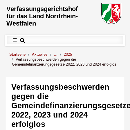
Direkt zum Inhalt
Verfassungs­gerichtshof
für das Land Nordrhein-
Westfalen
Hauptnavigation
Menü
☰
Sie sind hier:
Startseite
Aktuelles
...
2025
Verfassungsbeschwerden gegen die
Gemeindefinanzierungsgesetze 2022, 2023 und 2024 erfolglos
Inhalt
Verfassungsbeschwerden
gegen die
Gemeindefinanzierungsgesetz
2022, 2023 und 2024
erfolglos