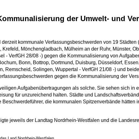
ommunalisierung der Umwelt- und Ve
d derzeit kommunale Verfassungsbeschwerden von 19 Städten (
n, Krefeld, Mönchengladbach, Mülheim an der Ruhr, Münster, O
esel - VerfGH 28/08 -) gegen die Kommunalisierung von Aufga
 Bochum, Bonn, Bottrop, Dortmund, Duisburg, Düsseldorf, Essen
n, Remscheid, Solingen, Wuppertal - VerfGH 21/08 -) und bei
t Verfassungsbeschwerden gegen die Kommunalisierung der Ver
igen Aufgabenübertragungen als solche. Sie sehen sich in erster
sung für unzureichend halten. Städte und Landschaftsverbänd
lle Beschwerdeführer, die kommunalen Spitzenverbände hätten 
ligte jeweils der Landtag Nordrhein-Westfalen und die Landesr
 das Land Nordrhein-Westfalen