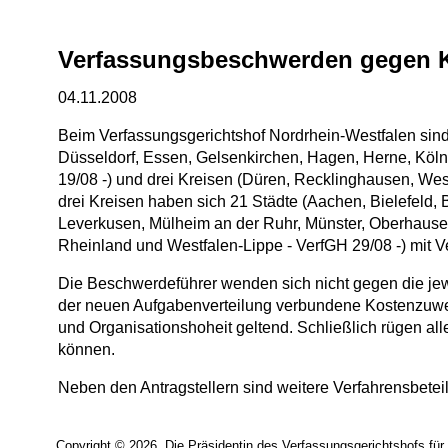
Verfassungsbeschwerden gegen K
04.11.2008
Beim Verfassungsgerichtshof Nordrhein-Westfalen sin
Düsseldorf, Essen, Gelsenkirchen, Hagen, Herne, Köl
19/08 -) und drei Kreisen (Düren, Recklinghausen, W
drei Kreisen haben sich 21 Städte (Aachen, Bielefeld,
Leverkusen, Mülheim an der Ruhr, Münster, Oberhause
Rheinland und Westfalen-Lippe - VerfGH 29/08 -) mi
Die Beschwerdeführer wenden sich nicht gegen die jeweil
der neuen Aufgabenverteilung verbundene Kostenzuwei
und Organisationshoheit geltend. Schließlich rügen a
können.
Neben den Antragstellern sind weitere Verfahrensbetei
Copyright © 2026, Die Präsidentin des Verfassungsgerichtshofs für