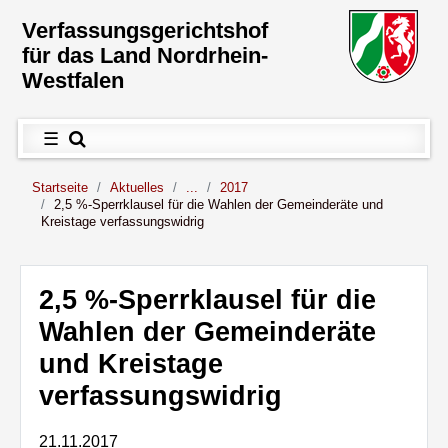
Direkt zum Inhalt
Verfassungs­gerichtshof
für das Land Nordrhein-
Westfalen
Hauptnavigation
Menü
☰
Sie sind hier:
Startseite
Aktuelles
...
2017
2,5 %-Sperrklausel für die Wahlen der Gemeinderäte und
Kreistage verfassungswidrig
Inhalt
2,5 %-Sperrklausel für die
Wahlen der Gemeinderäte
und Kreistage
verfassungswidrig
21.11.2017