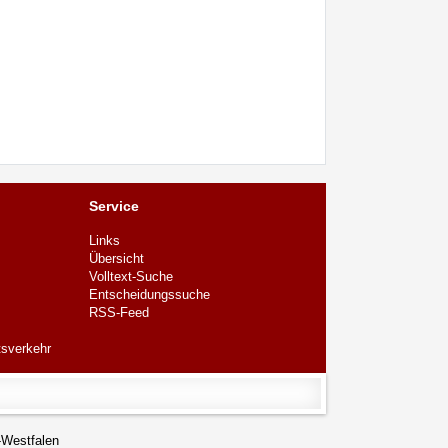
Service
Links
Übersicht
Volltext-Suche
Entscheidungssuche
RSS-Feed
tsverkehr
-Westfalen