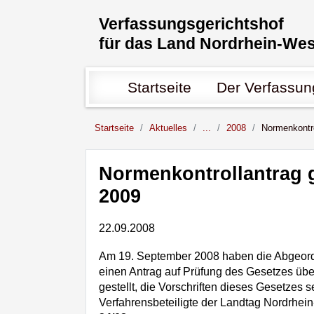
Direkt zum Inhalt
Verfassungs­gerichtshof
für das Land Nordrhein-Wes
Hauptnavigation
Startseite
Der Verfassung
Sie sind hier:
Startseite
Aktuelles
...
2008
Normenkontr
Inhalt
Normenkontrollantrag
2009
22.09.2008
Am 19. September 2008 haben die Abgeordn
einen Antrag auf Prüfung des Gesetzes ü
gestellt, die Vorschriften dieses Gesetzes
Verfahrensbeteiligte der Landtag Nordrhei