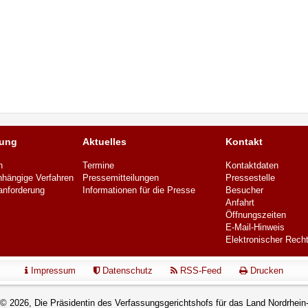
hung
Aktuelles
Kontakt
n
Termine
Kontaktdaten
hängige Verfahren
Pressemitteilungen
Pressestelle
anforderung
Informationen für die Presse
Besucher
Anfahrt
Öffnungszeiten
E-Mail-Hinweis
Elektronischer Rech
Impressum
Datenschutz
RSS-Feed
Drucken
 © 2026, Die Präsidentin des Verfassungsgerichtshofs für das Land Nordrhein